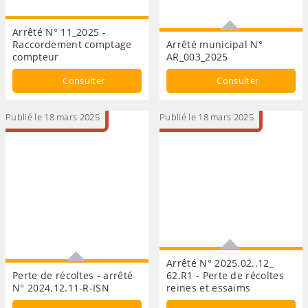
Arrêté N° 11_2025 -
Raccordement comptage
Arrêté municipal N°
compteur
AR_003_2025
Restriction de
Consulter
Consulter
stationnement et circulation
Publié le 18 mars 2025
Publié le 18 mars 2025
Arrêté N° 2025.02..12_
Perte de récoltes - arrêté
62.R1 - Perte de récoltes
N° 2024.12.11-R-ISN
reines et essaims
agriculture
agriculture