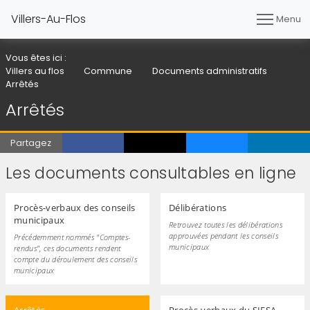
Villers-Au-Flos
Menu
Vous êtes ici :
Villers au flos
Commune
Documents administratifs
Arrêtés
Arrêtés
Partagez
Les documents consultables en ligne
Procès-verbaux des conseils
Délibérations
municipaux
Retrouvez toutes les délibérations
approuvées pendant les conseils
Précédemment nommés "Comptes-
municipaux
rendus", ces documents rendent
compte du déroulement des conseils
municipaux
Arrêtés
Procès-verbaux du SIESA