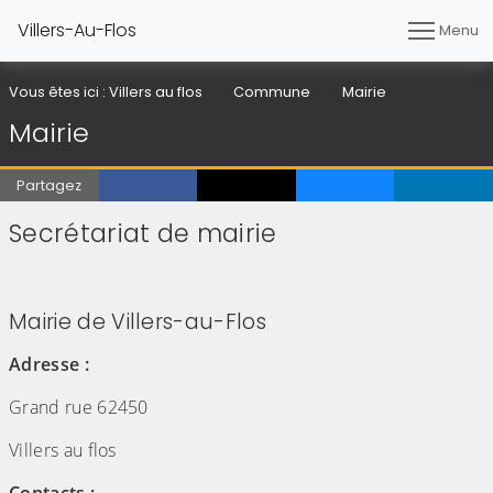
Villers-Au-Flos
Menu
Vous êtes ici :
Villers au flos
Commune
Mairie
Mairie
Partagez
Secrétariat de mairie
(Cliquez sur l'image pour l'agrandir)
(Cliquez sur l'image pour l'agrandir)
(Cliquez sur l'image pour l'agrandir)
Mairie de Villers-au-Flos
Adresse :
Grand rue 62450
Villers au flos
Contacts :