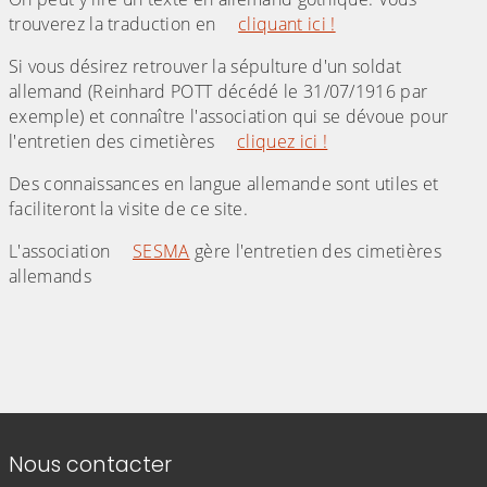
trouverez la traduction en
cliquant ici !
Si vous désirez retrouver la sépulture d'un soldat
allemand (Reinhard POTT décédé le 31/07/1916 par
exemple) et connaître l'association qui se dévoue pour
l'entretien des cimetières
cliquez ici !
Des connaissances en langue allemande sont utiles et
faciliteront la visite de ce site.
L'association
SESMA
gère l'entretien des cimetières
allemands
(Cliquez sur l'image pour l'agrandir)
(Cliquez sur l'image pour l'agr
(Cliquez sur l'image pour l'agrandir)
Informations de contact
Nous contacter