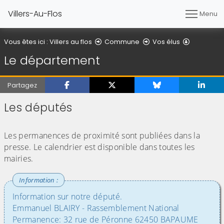
Villers-Au-Flos
Menu
Le dépar
Vous êtes ici :
Villers au flos
Commune
Vos élus
Le département
Partagez
Les députés
(Cliquez sur l'image pour l'agrandir)
Les permanences de proximité sont publiées dans la
presse. Le calendrier est disponible dans toutes les
mairies.
Information sur notre député.
Emmanuel BLAIRY - Rassemblement National
Permanence: 32 rue de Péronne 62450 BAPAUME