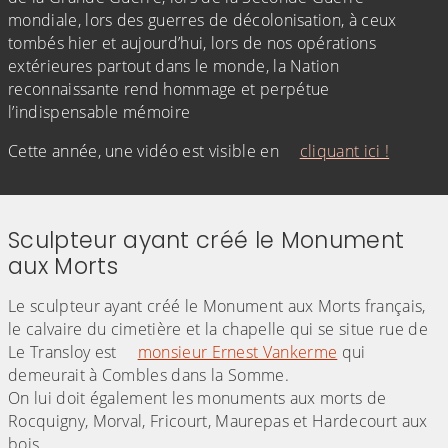
mondiale, lors des guerres de décolonisation, à ceux
tombés hier et aujourd’hui, lors de nos opérations
extérieures partout dans le monde, la Nation
reconnaissante rend hommage et perpétue
l’indispensable mémoire
Cette année, une vidéo est visible en
cliquant ici !
Sculpteur ayant créé le Monument
aux Morts
Le sculpteur ayant créé le Monument aux Morts français,
le calvaire du cimetière et la chapelle qui se situe rue de
Le Transloy est
monsieur Ernest Vankerme
qui
demeurait à Combles dans la Somme.
On lui doit également les monuments aux morts de
Rocquigny, Morval, Fricourt, Maurepas et Hardecourt aux
bois.