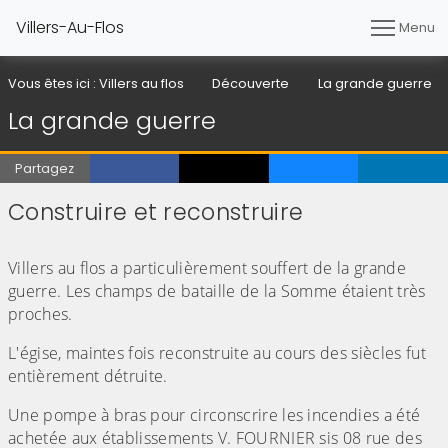
Villers-Au-Flos
Menu
Vous êtes ici :
Villers au flos
Découverte
La grande guerre
La grande guerre
Partagez
Construire et reconstruire
(Cliquez sur l'image pour l'agrandir)
(Cliquez sur l'image pour l'agr
Villers au flos a particulièrement souffert de la grande
guerre. Les champs de bataille de la Somme étaient très
proches.
L'égise, maintes fois reconstruite au cours des siècles fut
entièrement détruite.
Une pompe à bras pour circonscrire les incendies a été
achetée aux établissements V. FOURNIER sis 08 rue des