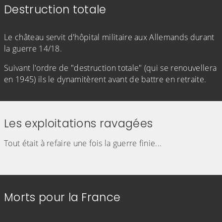
Destruction totale
(Cliquez sur l'image pour l'agrandir)
(Cliquez sur l'image pour l'agr
Le château servit d'hôpital militaire aux Allemands durant
la guerre 14/18.
Suivant l'ordre de "destruction totale" (qui se renouvellera
en 1945) ils le dynamitèrent avant de battre en retraite.
Les exploitations ravagées
Tout était à refaire une fois la guerre finie...
(Cliquez sur l'image pour l'agrandir)
(Cliquez sur l'image pour l'agr
(Cliquez sur l'image pour l'agrandir)
(Cliquez sur l'image pour l'agr
Morts pour la France
(Cliquez sur l'image pour l'agrandir)