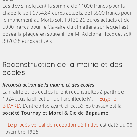
Les devis indiquent la somme de 11000 francs pour la
chapelle soit 6754,84 euros actuels, de16500 francs pour
le monument au Morts soit 10132,26 euros actuels et de
5000 francs pour le Calvaire du cimetière sur lequel est
posée la plaque en souvenir de M. Adolphe Hocquet soit
3070,38 euros actuels
(Cliquez sur l'image pour l'agrandir)
(Cliquez sur l'image pour l'agr
(Cliquez sur l'image pour l'agrandir)
(Cliquez sur l'image pour l'agr
Reconstruction de la mairie et des
écoles
Reconstruction de la mairie et des écoles
La mairie et les écoles furent reconstruites à partir de
1924 sous la direction de l'architecte M.
Eugéne
BIDARD
, L'entreprise ayant effectué les travaux est la
société Tournay et Morel & Cie de Bapaume.
Le procès-verbal de réception définitive
est daté du 08
novembre 1926