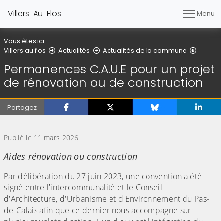
Villers-Au-Flos
Menu
Vous êtes ici :
Détail d
Villers au flos
Actualités
Actualités de la commune
Permanences C.A.U.E pour un projet
de rénovation ou de construction
Partagez
(Cliquez sur l'image pour l'agrandir)
Publié le 11 mars 2026
Aides rénovation ou construction
Par délibération du 27 juin 2023, une convention a été
signé entre l'intercommunalité et le Conseil
d'Architecture, d'Urbanisme et d'Environnement du Pas-
de-Calais afin que ce dernier nous accompagne sur