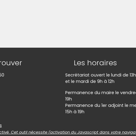
(Cliquez sur l'image pour l'agrandir)
(C
rouver
Les horaires
50
Secrétariat ouvert le lundi de 13
et le mardi de 9h à 12h
Permanence du maire le vendred
19h
Permanence du 1er adjoint le me
15h à 19h
es
s
tivé. Cet outil nécessite l'activation du Javascript dans votre naviga