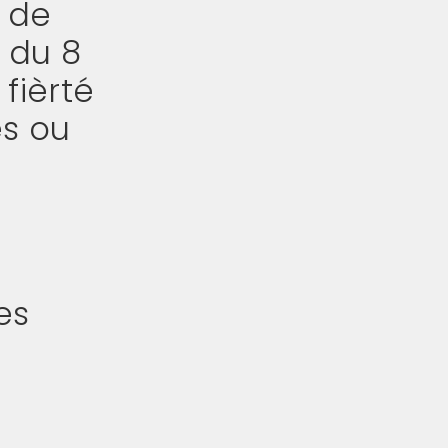
n de
 du 8
fièrté
es ou
es