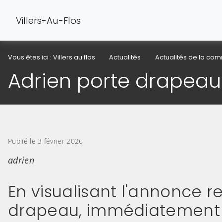
Villers-Au-Flos
Vous êtes ici :
Villers au flos
Actualités
Actualités de la c
Adrien porte drapeau
Publié le 3 février 2026
adrien
En visualisant l'annonce r
drapeau, immédiatement nou