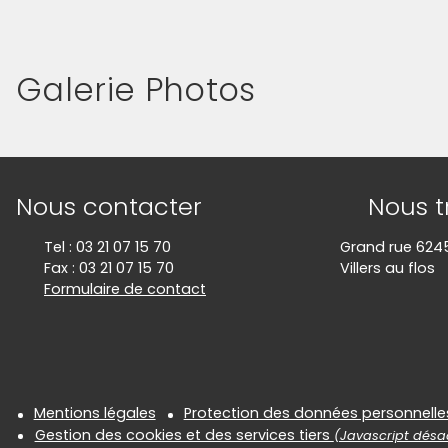
Galerie Photos
(Cliquez sur l'image pour l'agrandir)
Informations de contact
Nous contacter
Nous t
Tel : 03 21 07 15 70
Grand rue 624
Fax : 03 21 07 15 70
Villers au flos
Formulaire de contact
Informations réglementair
Mentions légales
Protection des données personnelle
Gestion des cookies et des services tiers
(Javascript désac