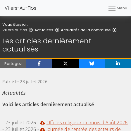
Villers-Au-Flos
Menu
Vous êtes ici :
Détail d
Villers au flos
Actualités
Actualités de la commune
Les articles dernièrement
actualisés
Partagez
(Cliquez sur l'image pour l'agrandir)
Publié le 23 juillet 2026
Actualités
Voici les articles dernièrement actualisé
- 23 juillet 2026 -
Offices religieux du mois d'Août 2026
- 23 juillet 2026 -
Journée de rentrée des acteurs de