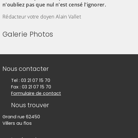
n'oubliez pas que nul n'est censé l'ignorer.
Rédacteur votre doyen Alain Vallet
Galerie Photos
(Cliquez sur l'image pour l'agrandir)
(Cliquez sur l'image pour l'agr
(Cliquez sur l'image pour l'agrandir)
Informations de contact
Nous contacter
Tel : 03 21 07 15 70
Fax : 03 21 07 15 70
Formulaire de contact
Nous trouver
Grand rue 62450
Villers au flos