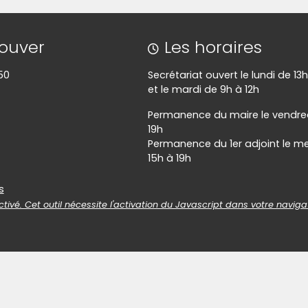
rouver
Les horaires
50
Secrétariat ouvert le lundi de 13
et le mardi de 9h à 12h
Permanence du maire le vendred
19h
Permanence du 1er adjoint le me
15h à 19h
es
s
tivé. Cet outil nécessite l'activation du Javascript dans votre naviga