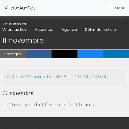
Villers-Au-Flos
Menu
Vous êtes ici :
Villers au flos
Actualités
Agenda
Détail de l'article
11 novembre
Partagez
(Cliquez sur l'image pour l'agrandir)
Date : le 11 novembre 2026 de 11h00 à 14h23
11 novembre
Le 11ème jour du 11ème mois à 11 heures
Informations de contact