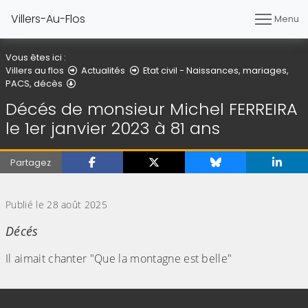
Villers-Au-Flos
Menu
Vous êtes ici :
Villers au flos
Actualités
Etat civil - Naissances, mariages,
Détail de l'article
PACS, décès
Décés de monsieur Michel FERREIRA
le 1er janvier 2023 à 81 ans
Partagez
(Cliquez sur l'image pour l'agrandir)
Publié le 28 août 2025
Décés
Il aimait chanter "Que la montagne est belle"