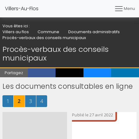
Villers-Au-Flos
Menu
Vous êtes ici :
Villers au flos
Commune
Documents administratifs
Procès-verbaux des conseils municipaux
Procès-verbaux des conseils
municipaux
Partagez
Les documents consultables en ligne
Page
sur 4
Page
sur 4
Page
sur 4
Page
sur 4
1
2
3
4
Publié le 27 avril 2022