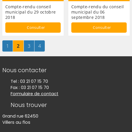
Compte-rendu conseil
Compte-rendu du conseil
municipal du 29 octobre
municipal du 06
2018
septembre 2018
Consulter
Consulter
Page
sur 4
Page
sur 4
Page
sur 4
Page
sur 4
1
2
3
4
Informations de contact
Nous contacter
Tel : 03 21 07 15 70
Fax : 03 21 07 15 70
Formulaire de contact
Nous trouver
Grand rue 62450
Villers au flos